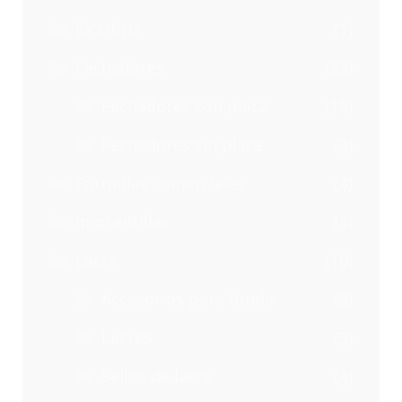
Ex Libris
(1)
Fechadores
(23)
Fechadores con placa
(19)
Fechadores sin placa
(3)
Formulas comerciales
(4)
Imprentillas
(5)
Lacre
(10)
Accesorios para fundir
(3)
Lacres
(3)
Sellos de lacre
(4)