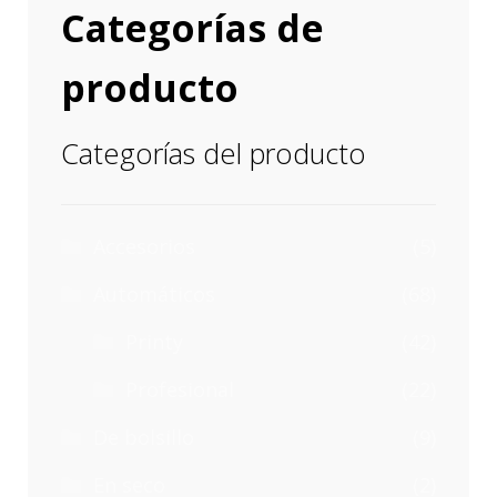
Categorías de
producto
Categorías del producto
Accesorios
(5)
Automáticos
(68)
Printy
(42)
Profesional
(22)
De bolsillo
(9)
En seco
(2)