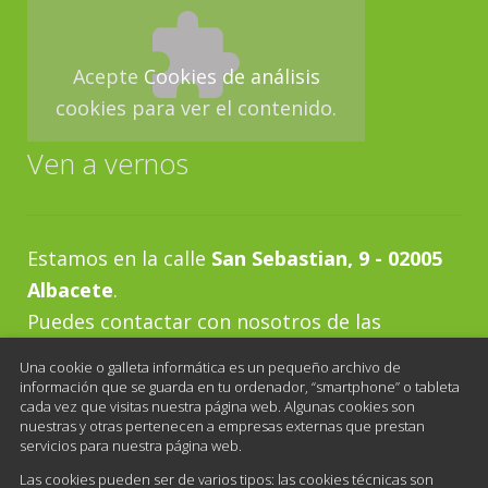
Acepte
Cookies de análisis
cookies para ver el contenido.
Ven a vernos
Estamos en la calle
San Sebastian, 9 - 02005
Albacete
.
Puedes contactar con nosotros de las
siguientes maneras:
Una cookie o galleta informática es un pequeño archivo de
Teléfono:
967 21 83 94
información que se guarda en tu ordenador, “smartphone” o tableta
cada vez que visitas nuestra página web. Algunas cookies son
Horario al público:
nuestras y otras pertenecen a empresas externas que prestan
servicios para nuestra página web.
De lunes a viernes de 10:00 a 13:30 y de 16:30
Las cookies pueden ser de varios tipos: las cookies técnicas son