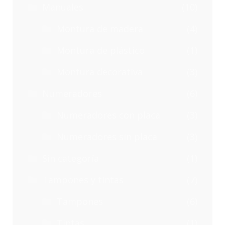
Manuales
(10)
Montura de madera
(4)
Montura de plástico
(1)
Montura decorativa
(3)
Numeradores
(6)
Numeradores con placa
(3)
Numeradores sin placa
(3)
Sin categoría
(1)
Tampones y tintas
(7)
Tampones
(6)
Tintas
(1)