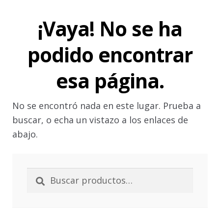
Aviso legal
¡Vaya! No se ha
Grabados
podido encontrar
Política de Cookies
esa página.
Política de privacidad
No se encontró nada en este lugar. Prueba a
buscar, o echa un vistazo a los enlaces de
Política de protección de datos
abajo.
Sellos
Buscar
Buscar
por:
Sus datos seguros
Tintas especiales