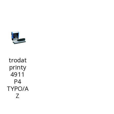
trodat
printy
4911
P4
TYPO/A
Z