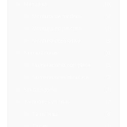
Manuales
(10)
Montura de madera
(4)
Montura de plástico
(1)
Montura decorativa
(3)
Numeradores
(6)
Numeradores con placa
(3)
Numeradores sin placa
(3)
Sin categoría
(1)
Tampones y tintas
(7)
Tampones
(6)
Tintas
(1)