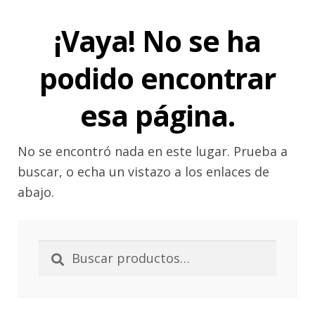
Aviso legal
¡Vaya! No se ha
Grabados
podido encontrar
Política de Cookies
esa página.
Política de privacidad
No se encontró nada en este lugar. Prueba a
buscar, o echa un vistazo a los enlaces de
Política de protección de datos
abajo.
Sellos
Buscar
Buscar
por:
Sus datos seguros
Tintas especiales