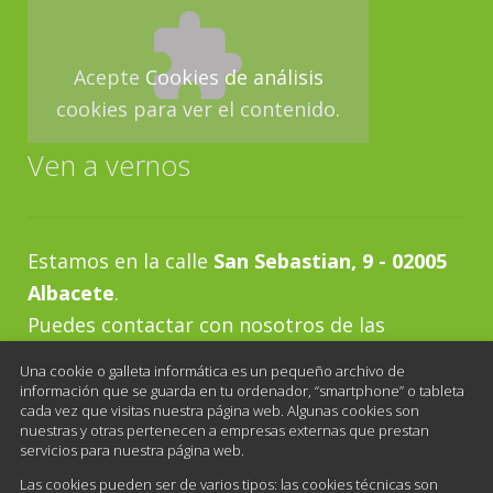
Acepte
Cookies de análisis
cookies para ver el contenido.
Ven a vernos
Estamos en la calle
San Sebastian, 9 - 02005
Albacete
.
Puedes contactar con nosotros de las
siguientes maneras:
Una cookie o galleta informática es un pequeño archivo de
Teléfono:
967 21 83 94
información que se guarda en tu ordenador, “smartphone” o tableta
cada vez que visitas nuestra página web. Algunas cookies son
Horario al público:
nuestras y otras pertenecen a empresas externas que prestan
servicios para nuestra página web.
De lunes a viernes de 10:00 a 13:30 y de 16:30
Las cookies pueden ser de varios tipos: las cookies técnicas son