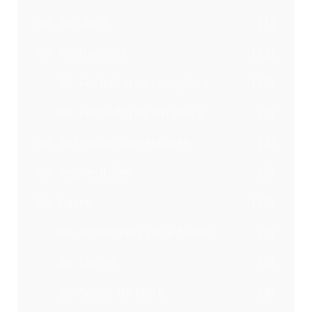
Ex Libris
(1)
Fechadores
(23)
Fechadores con placa
(19)
Fechadores sin placa
(3)
Formulas comerciales
(4)
Imprentillas
(5)
Lacre
(10)
Accesorios para fundir
(3)
Lacres
(3)
Sellos de lacre
(4)