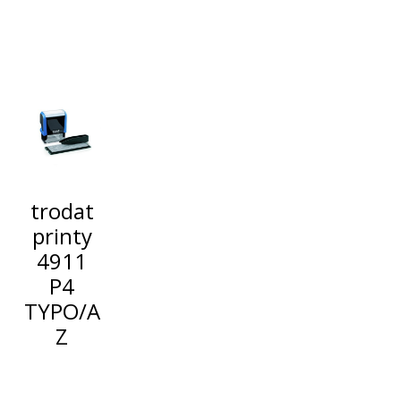
trodat
printy
4911
P4
TYPO/A
Z