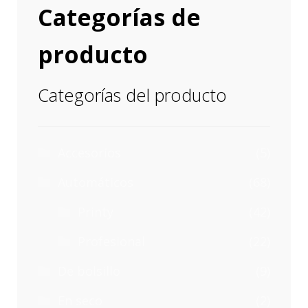
Categorías de
producto
Categorías del producto
Accesorios
(5)
Automáticos
(68)
Printy
(42)
Profesional
(22)
De bolsillo
(9)
En seco
(2)