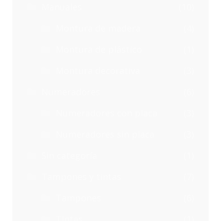
Manuales
(10)
Montura de madera
(4)
Montura de plástico
(1)
Montura decorativa
(3)
Numeradores
(6)
Numeradores con placa
(3)
Numeradores sin placa
(3)
Sin categoría
(1)
Tampones y tintas
(7)
Tampones
(6)
Tintas
(1)