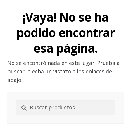
Aviso legal
¡Vaya! No se ha
Grabados
podido encontrar
Política de Cookies
esa página.
Política de privacidad
No se encontró nada en este lugar. Prueba a
buscar, o echa un vistazo a los enlaces de
Política de protección de datos
abajo.
Sellos
Buscar
Buscar
por:
Sus datos seguros
Tintas especiales