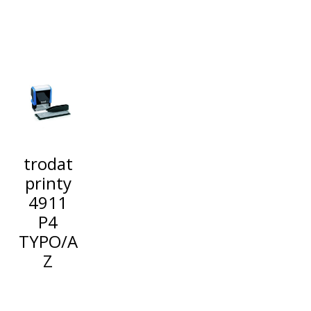
trodat
printy
4911
P4
TYPO/A
Z