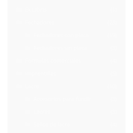
Ex Libris
(1)
Fechadores
(23)
Fechadores con placa
(19)
Fechadores sin placa
(3)
Formulas comerciales
(4)
Imprentillas
(5)
Lacre
(10)
Accesorios para fundir
(3)
Lacres
(3)
Sellos de lacre
(4)