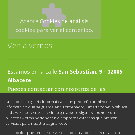
Acepte
Cookies de análisis
cookies para ver el contenido.
Ven a vernos
Estamos en la calle
San Sebastian, 9 - 02005
Albacete
.
Puedes contactar con nosotros de las
siguientes maneras:
Una cookie o galleta informática es un pequeño archivo de
Teléfono:
967 21 83 94
información que se guarda en tu ordenador, “smartphone” o tableta
cada vez que visitas nuestra página web. Algunas cookies son
Horario al público:
nuestras y otras pertenecen a empresas externas que prestan
servicios para nuestra página web.
De lunes a viernes de 10:00 a 13:30 y de 16:30
Las cookies pueden ser de varios tipos: las cookies técnicas son