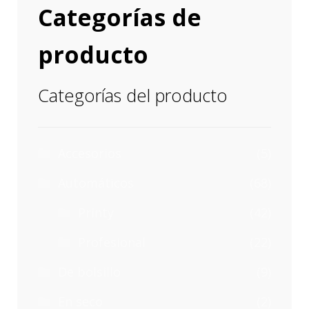
Categorías de
producto
Categorías del producto
Accesorios
(5)
Automáticos
(68)
Printy
(42)
Profesional
(22)
De bolsillo
(9)
En seco
(2)