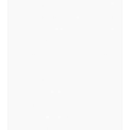
Fechadores con placa
(19)
Fechadores sin placa
(3)
Formulas comerciales
(4)
Imprentillas
(5)
Lacre
(10)
Accesorios para fundir
(3)
Lacres
(3)
Sellos de lacre
(4)
Manuales
(10)
Montura de madera
(4)
Montura de plástico
(1)