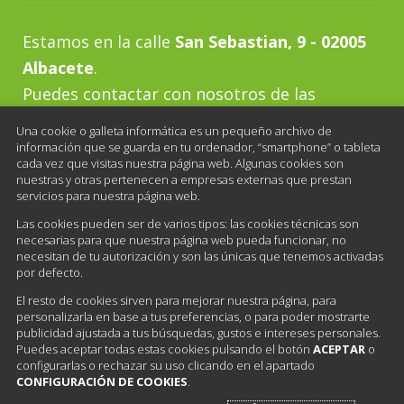
Estamos en la calle
San Sebastian, 9 - 02005
Albacete
.
Puedes contactar con nosotros de las
siguientes maneras:
Una cookie o galleta informática es un pequeño archivo de
Teléfono:
967 21 83 94
información que se guarda en tu ordenador, “smartphone” o tableta
cada vez que visitas nuestra página web. Algunas cookies son
Horario al público:
nuestras y otras pertenecen a empresas externas que prestan
servicios para nuestra página web.
De lunes a viernes de 10:00 a 13:30 y de 16:30
Las cookies pueden ser de varios tipos: las cookies técnicas son
a 20:00
necesarias para que nuestra página web pueda funcionar, no
necesitan de tu autorización y son las únicas que tenemos activadas
E-mail:
pedidos@sellosgonzalez.com
por defecto.
El resto de cookies sirven para mejorar nuestra página, para
personalizarla en base a tus preferencias, o para poder mostrarte
publicidad ajustada a tus búsquedas, gustos e intereses personales.
Puedes aceptar todas estas cookies pulsando el botón
ACEPTAR
o
configurarlas o rechazar su uso clicando en el apartado
CONFIGURACIÓN DE COOKIES
.
Sus Datos Seguros
|
Política de Protección de