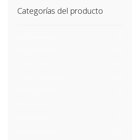
Categorías del producto
Accesorios
(5)
Automáticos
(68)
Printy
(42)
Profesional
(22)
De bolsillo
(9)
En seco
(2)
Ex Libris
(1)
Fechadores
(23)