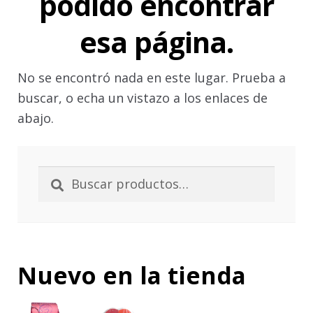
podido encontrar
Política de Cookies
esa página.
Política de privacidad
No se encontró nada en este lugar. Prueba a
buscar, o echa un vistazo a los enlaces de
Política de protección de datos
abajo.
Sellos
Buscar
Buscar
por:
Sus datos seguros
Tintas especiales
Nuevo en la tienda