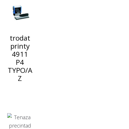
trodat
printy
4911
P4
TYPO/A
Z