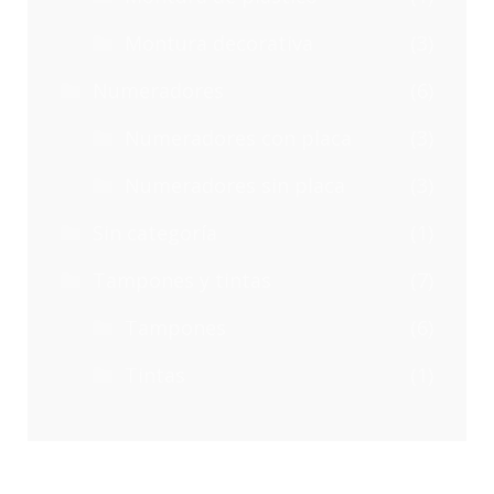
Montura decorativa
(3)
Numeradores
(6)
Numeradores con placa
(3)
Numeradores sin placa
(3)
Sin categoría
(1)
Tampones y tintas
(7)
Tampones
(6)
Tintas
(1)